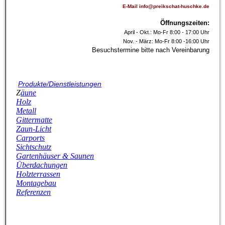
E-Mail info@preikschat-huschke.de
Öffnungszeiten:
April - Okt.: Mo-Fr 8:00 - 17:00 Uhr
Nov. - März: Mo-Fr 8:00 -16:00 Uhr
Besuchstermine bitte nach Vereinbarung
P
rodukte/Dienstleistungen
Z
äune
Holz
Metall
Gittermatte
Z
aun-Licht
Carports
Sichtschutz
G
artenhäuser & Saunen
Überdachungen
Holzterrassen
Montagebau
Referenzen