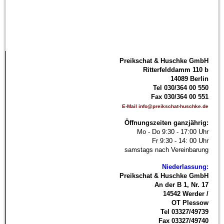
P
reikschat & Huschke GmbH
Ritterfelddamm 110 b
14089 Berlin
Tel 030/364 00 550
Fax 030/364 00 551
E-Mail info@preikschat-huschke.de
Öffnungszeiten ganzjährig:
Mo - Do 9:30 - 17:00 Uhr
Fr 9:30 - 14: 00 Uhr
samstags nach Vereinbarung
Niederlassung:
Preikschat & Huschke GmbH
An der B 1, Nr. 17
14542 Werder /
OT Plessow
Tel 03327/49739
Fax 03327/49740