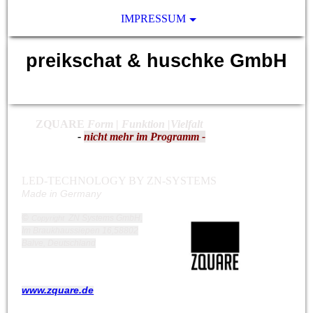
IMPRESSUM
preikschat & huschke GmbH
Zäune und mehr
ZQUARE
Form | Funktion |Vielfalt
-
nicht mehr im Programm -
LED-TECHNOLOGY BY ZN-SYSTEMS
Made in Germany
©
ZN Systems GmbH,
Copyright
Im Braukhaussiepen 16,58802
Balve, Deutschland
www.zquare.de