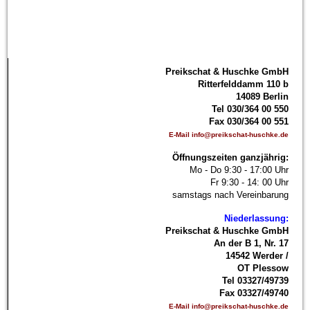
P
reikschat & Huschke GmbH
Ritterfelddamm 110 b
14089 Berlin
Tel 030/364 00 550
Fax 030/364 00 551
E-Mail info@preikschat-huschke.de
Öffnungszeiten ganzjährig:
Mo - Do 9:30 - 17:00 Uhr
Fr 9:30 - 14: 00 Uhr
samstags nach Vereinbarung
Niederlassung:
Preikschat & Huschke GmbH
An der B 1, Nr. 17
14542 Werder /
OT Plessow
Tel 03327/49739
Fax 03327/49740
E-Mail info@preikschat-huschke.de