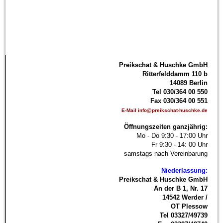
P
reikschat & Huschke GmbH
Ritterfelddamm 110 b
14089 Berlin
Tel 030/364 00 550
Fax 030/364 00 551
E-Mail info@preikschat-huschke.de
Öffnungszeiten ganzjährig:
Mo - Do 9:30 - 17:00 Uhr
Fr 9:30 - 14: 00 Uhr
samstags nach Vereinbarung
Niederlassung:
Preikschat & Huschke GmbH
An der B 1, Nr. 17
14542 Werder /
OT Plessow
Tel 03327/49739