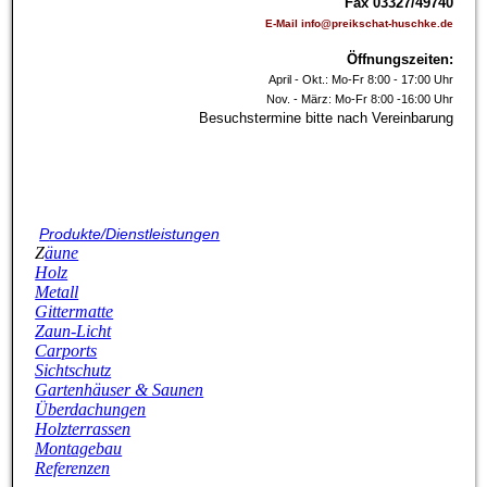
Fax 03327/49740
E-Mail info@preikschat-huschke.de
Öffnungszeiten:
April - Okt.: Mo-Fr 8:00 - 17:00 Uhr
Nov. - März: Mo-Fr 8:00 -16:00 Uhr
Besuchstermine bitte nach Vereinbarung
P
rodukte/Dienstleistungen
Z
äune
Holz
Metall
Gittermatte
Z
aun-Licht
Carports
Sichtschutz
G
artenhäuser & Saunen
Überdachungen
Holzterrassen
Montagebau
Referenzen