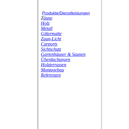
P
rodukte/Dienstleistungen
Z
äune
Holz
Metall
Gittermatte
Z
aun-Licht
Carports
Sichtschutz
G
artenhäuser & Saunen
Überdachungen
Holzterrassen
Montagebau
Referenzen