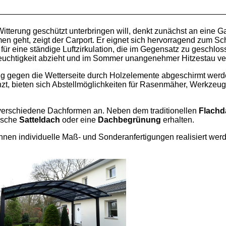
Witterung geschützt unterbringen will, denkt zunächst an eine 
geht, zeigt der Carport. Er eignet sich hervorragend zum Sc
 für eine ständige Luftzirkulation, die im Gegensatz zu gesch
t Feuchtigkeit abzieht und im Sommer unangenehmer Hitzestau v
g gegen die Wetterseite durch Holzelemente abgeschirmt werd
zt, bieten sich Abstellmöglichkeiten für Rasenmäher, Werkzeug
 verschiedene Dachformen an. Neben dem traditionellen
Flachd
sische
Satteldach
oder eine
Dachbegrünung
erhalten.
en individuelle Maß- und Sonderanfertigungen realisiert w
er