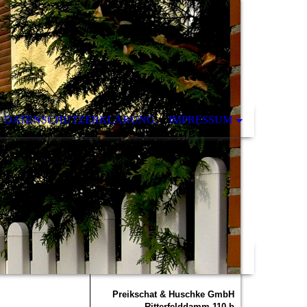
DATENSCHUTZERKLÄRUNG
IMPRESSUM
P
reikschat & Huschke GmbH
Ritterfelddamm 110 b