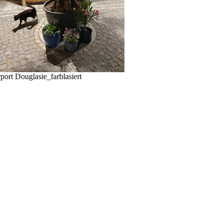
port Douglasie_farblasiert