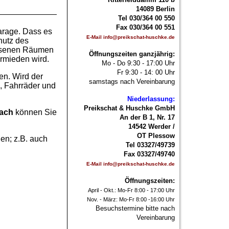
14089 Berlin
Tel 030/364 00 550
Fax 030/364 00 551
Garage. Dass es
E-Mail info@preikschat-huschke.de
hutz des
lossenen Räumen
Öffnungszeiten ganzjährig:
ermieden wird.
Mo - Do 9:30 - 17:00 Uhr
Fr 9:30 - 14: 00 Uhr
en. Wird der
samstags nach Vereinbarung
, Fahrräder und
Niederlassung:
Preikschat & Huschke GmbH
ach
können Sie
An der B 1, Nr. 17
14542 Werder /
OT Plessow
den
; z.B. auch
Tel 03327/49739
Fax 03327/49740
E-Mail info@preikschat-huschke.de
Öffnungszeiten:
April - Okt.: Mo-Fr 8:00 - 17:00 Uhr
Nov. - März: Mo-Fr 8:00 -16:00 Uhr
Besuchstermine bitte nach
Vereinbarung