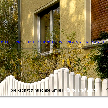
OBS+++
PRODUKTE / DIENSTLEISTUNGEN
KONTAKT
Zäune und mehr
preikschat & huschke GmbH