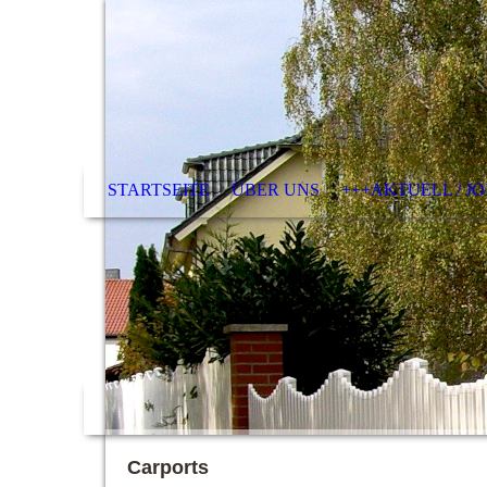
STARTSEITE
ÜBER UNS
+++AKTUELL / J
Carports