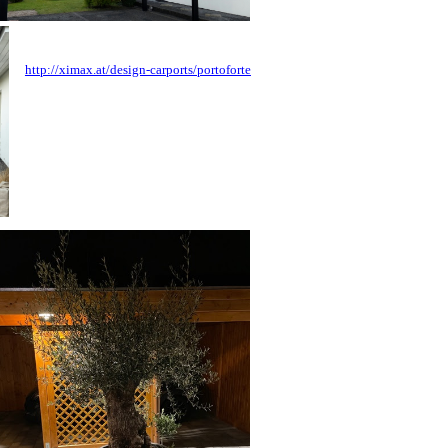
http://ximax.at/design-carports/portoforte